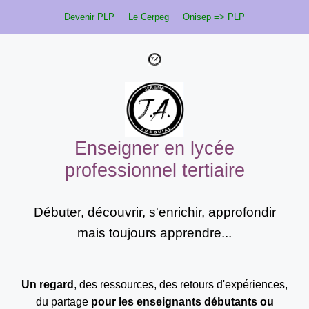
Aller
Devenir PLP
Le Cerpeg
Onisep => PLP
au
contenu
Enseigner en lycée
professionnel tertiaire
Débuter, découvrir, s'enrichir, approfondir
mais toujours apprendre...
Un regard
, des ressources, des retours d'expériences,
du partage
pour les enseignants
débutants ou