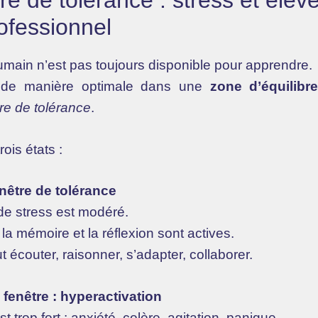
re de tolérance : stress et élèv
ofessionnel
main n’est pas toujours disponible pour apprendre.
e de manière optimale dans une
zone d’équilibr
re de tolérance
.
rois états :
nêtre de tolérance
e stress est modéré.
 la mémoire et la réflexion sont actives.
 écouter, raisonner, s’adapter, collaborer.
 fenêtre : hyperactivation
t trop fort : anxiété, colère, agitation, panique.