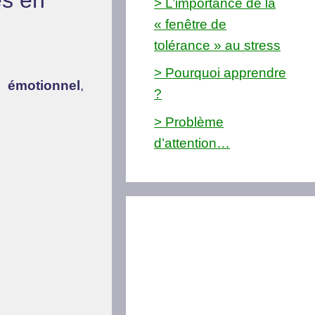
es en
> L’importance de la
« fenêtre de
tolérance » au stress
> Pourquoi apprendre
e émotionnel
,
?
> Problème
d’attention…