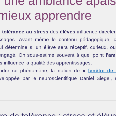
r une ambiance apai
mieux apprendre
e tolérance au stress
des
élèves
influence directem
ssages. Avant même le contenu pédagogique, c’
i détermine si un élève sera réceptif, curieux, ou
engagé. On sous-estime souvent à quel point
l’am
rs
influence la qualité des apprentissages.
ndre ce phénomène, la notion de
«
fenêtre de
veloppée par le neuroscientifique Daniel Siegel, 