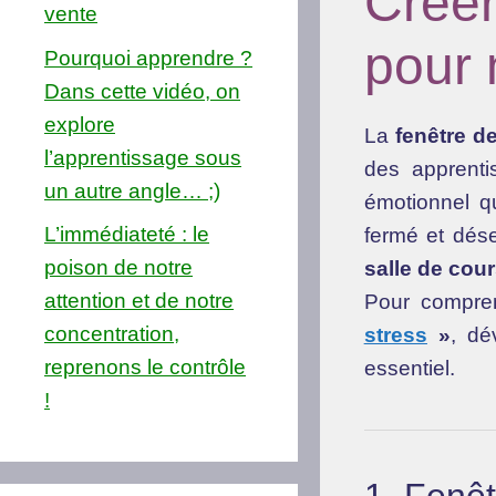
Crée
vente
pour 
Pourquoi apprendre ?
Dans cette vidéo, on
explore
La
fenêtre d
l’apprentissage sous
des apprenti
un autre angle… ;)
émotionnel qu
L’immédiateté : le
fermé et dés
poison de notre
salle de cou
attention et de notre
Pour compre
concentration,
stress
»
, dé
reprenons le contrôle
essentiel.
!