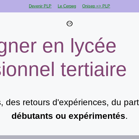
Devenir PLP
Le Cerpeg
Onisep => PLP
gner en lycée
ionnel tertiaire
s, des retours d'expériences, du pa
débutants ou expérimentés
.