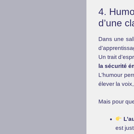
4. Humou
d’une cl
Dans une sal
d’apprentissa
Un trait d’es
la sécurité é
L’humour perm
élever la voix
Mais pour que 
L’au
est jus