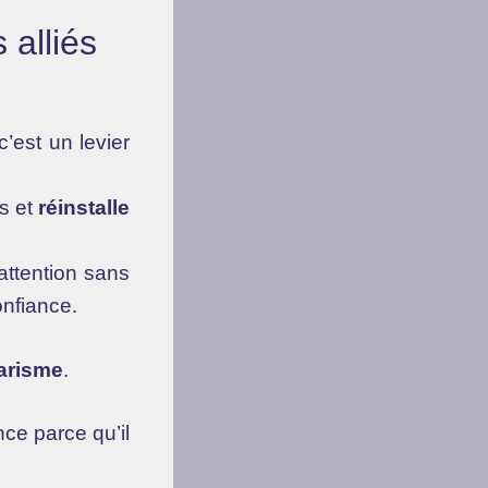
 alliés
’est un levier
ns et
réinstalle
attention sans
onfiance.
tarisme
.
nce parce qu’il