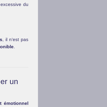
 excessive du
ss
, il n’est pas
onible
.
éer un
at émotionnel