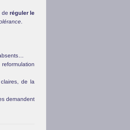
i de
réguler le
tolérance
.
s absents…
, reformulation
claires, de la
ages demandent