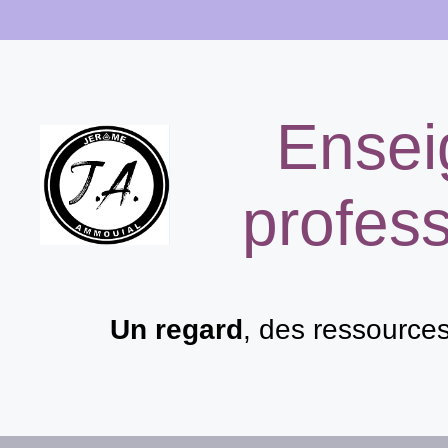
Aller
au
contenu
Ensei
profess
Un regard
, des ressource