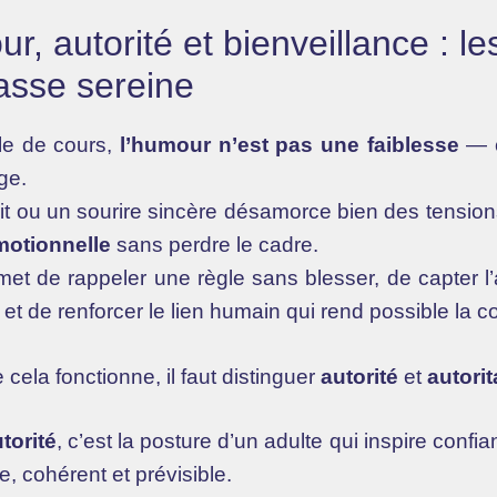
r, autorité et bienveillance : les
asse sereine
le de cours,
l’humour n’est pas une faiblesse
— c
ge.
prit ou un sourire sincère désamorce bien des tensio
motionnelle
sans perdre le cadre.
et de rappeler une règle sans blesser, de capter l’
, et de renforcer le lien humain qui rend possible la c
cela fonctionne, il faut distinguer
autorité
et
autori
torité
, c’est la posture d’un adulte qui inspire confia
te, cohérent et prévisible.