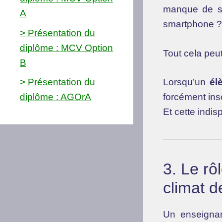
manque de so
A
smartphone ?
> Présentation du
diplôme : MCV Option
Tout cela peut
B
> Présentation du
Lorsqu’un
él
diplôme : AGOrA
forcément inso
Et cette indi
3. Le rô
climat d
Un enseignan