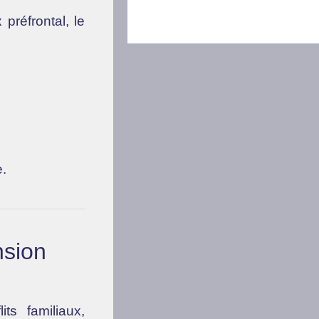
x préfrontal, le
e.
nsion
ts familiaux,