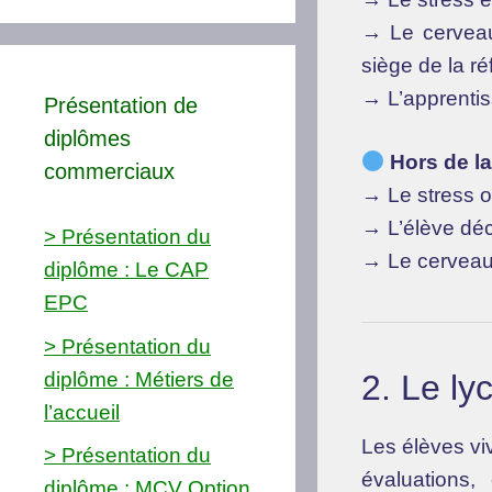
→ Le cerveau
siège de la ré
→ L’apprentis
Présentation de
diplômes
Hors de la
commerciaux
→ Le stress ou
→ L’élève déc
> Présentation du
→ Le cerveau e
diplôme : Le CAP
EPC
> Présentation du
diplôme : Métiers de
2. Le ly
l’accueil
Les élèves vi
> Présentation du
évaluations,
diplôme : MCV Option