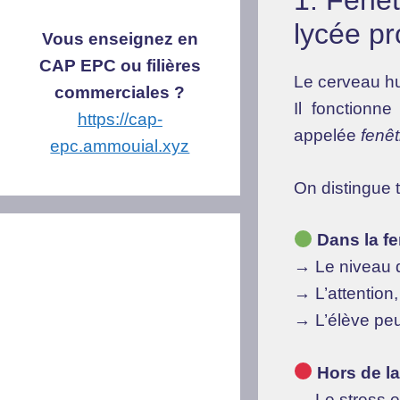
1. Fenêt
lycée pr
Vous enseignez en
CAP EPC ou filières
Le cerveau hu
commerciales ?
Il fonctionn
https://cap-
appelée
fenêt
epc.ammouial.xyz
On distingue t
Dans la fe
→ Le niveau d
→ L’attention,
→ L’élève peut
Hors de la
→ Le stress es