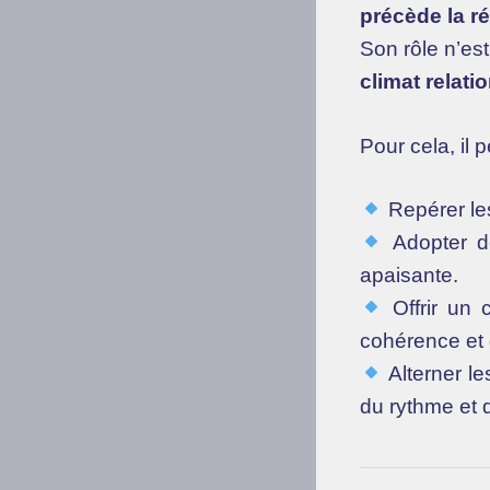
précède la ré
Son rôle n’es
climat relati
Pour cela, il p
Repérer les
Adopter de
apaisante.
Offrir un c
cohérence et 
Alterner le
du rythme et 