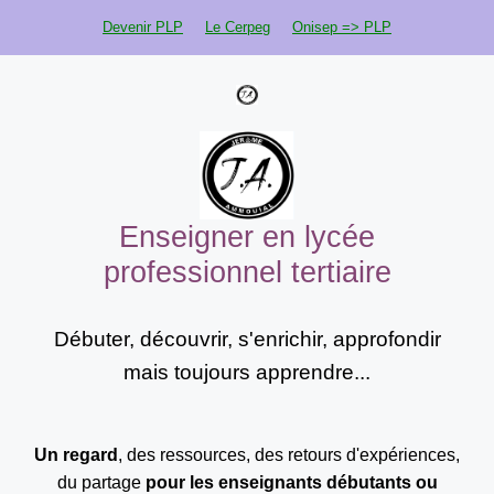
Aller
Devenir PLP
Le Cerpeg
Onisep => PLP
au
contenu
Enseigner en lycée
professionnel tertiaire
Débuter, découvrir, s'enrichir, approfondir
mais toujours apprendre...
Un regard
, des ressources, des retours d'expériences,
du partage
pour les enseignants
débutants ou