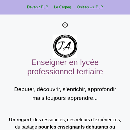
Aller
Devenir PLP
Le Cerpeg
Onisep => PLP
au
contenu
Enseigner en lycée
professionnel tertiaire
Débuter, découvrir, s'enrichir, approfondir
mais toujours apprendre...
Un regard
, des ressources, des retours d'expériences,
du partage
pour les enseignants
débutants ou