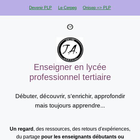
Aller
Devenir PLP
Le Cerpeg
Onisep => PLP
au
contenu
Enseigner en lycée
professionnel tertiaire
Débuter, découvrir, s'enrichir, approfondir
mais toujours apprendre...
Un regard
, des ressources, des retours d'expériences,
du partage
pour les enseignants
débutants ou