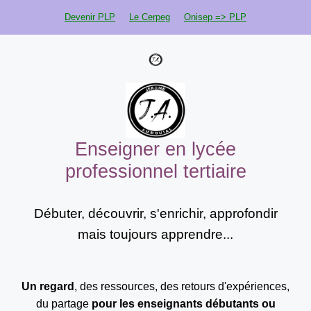
Aller
Devenir PLP
Le Cerpeg
Onisep => PLP
au
contenu
Enseigner en lycée
professionnel tertiaire
Débuter, découvrir, s'enrichir, approfondir
mais toujours apprendre...
Un regard
, des ressources, des retours d'expériences,
du partage
pour les enseignants
débutants ou