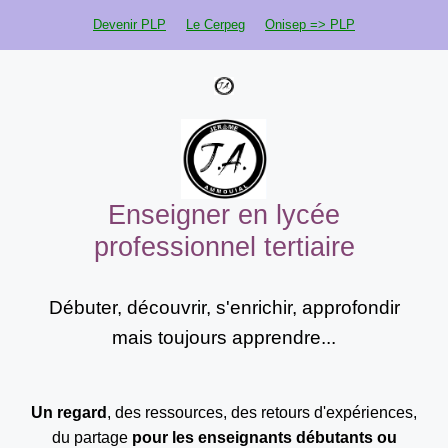
Aller
Devenir PLP
Le Cerpeg
Onisep => PLP
au
contenu
Enseigner en lycée
professionnel tertiaire
Débuter, découvrir, s'enrichir, approfondir
mais toujours apprendre...
Un regard
, des ressources, des retours d'expériences,
du partage
pour les enseignants
débutants ou