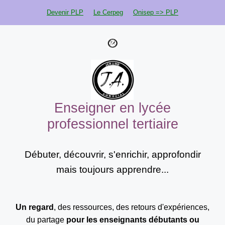
Aller
Devenir PLP
Le Cerpeg
Onisep => PLP
au
contenu
Enseigner en lycée
professionnel tertiaire
Débuter, découvrir, s'enrichir, approfondir
mais toujours apprendre...
Un regard
, des ressources, des retours d'expériences,
du partage
pour les enseignants
débutants ou